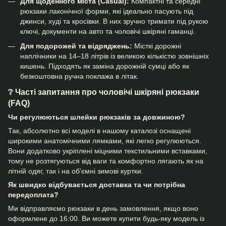
Для щоденного міста (Casual):
Компактні та середні
рюкзаки лаконічної форми, які ідеально пасують під
джинси, худі та кросівки. В них зручно тримати під рукою
ключі, документи на авто та
чоловічі шкіряні гаманці
.
Для подорожей та відряджень:
Місткі дорожні
наплічники на 14–18 літрів із великою кількістю зовнішніх
кишень. Підходять як заміна дорожній сумці або як
безкоштовна ручна поклажа в літак.
❔ Часті запитання про чоловічі шкіряні рюкзаки
(FAQ)
Чи регулюються шлейки рюкзаків за довжиною?
Так, абсолютно всі моделі в нашому каталозі оснащені
широкими анатомічними лямками, які легко регулюються.
Вони додатково укріплені міцними текстильними вставками,
тому не розтягуються від ваги та комфортно лягають як на
літній одяг, так і на об'ємні зимові куртки.
Як швидко відбувається доставка та чи потрібна
передоплата?
Ми відправляємо рюкзаки в день замовлення, якщо воно
оформлене до 16:00. Ви можете купити будь-яку модель із