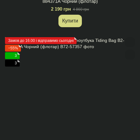
884371A Чорний (флотар)
2 190 грн
4 860 грн
Купити
Замов до 16.00 і відправимо сьогодні
−55%
3
3