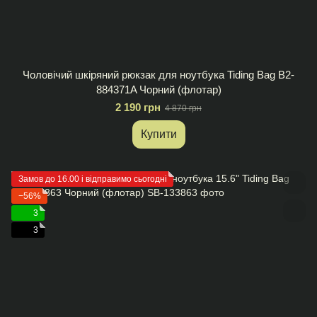
Чоловічий шкіряний рюкзак для ноутбука Tiding Bag B2-
884371A Чорний (флотар)
2 190 грн
4 870 грн
Купити
Замов до 16.00 і відправимо сьогодні
−56%
3
3