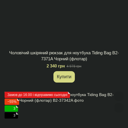
Чоловічий шкіряний рюкзак для ноутбука Tiding Bag B2-
7371A Чорний (флотар)
2 340 грн
4 978 грн
Купити
Замов до 16.00 і відправимо сьогодні
−55%
3
3