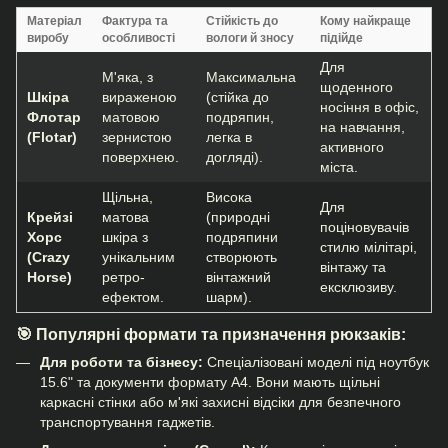
Матеріал
Фактура та
Стійкість до
Кому найкраще
виробу
особливості
вологи й зносу
підійде
Для
М'яка, з
Максимальна
щоденного
Шкіра
вираженою
(стійка до
носіння в офіс,
Флотар
матовою
подряпин,
на навчання,
(Flotar)
зернистою
легка в
активного
поверхнею.
догляді).
міста.
Щільна,
Висока
Для
Крейзі
матова
(природні
поціновувачів
Хорс
шкіра з
подряпини
стилю мілітарі,
(Crazy
унікальним
створюють
вінтажу та
Horse)
ретро-
вінтажний
ексклюзиву.
ефектом.
шарм).
🎯 Популярні формати та призначення рюкзаків:
Для роботи та бізнесу:
Спеціалізовані моделі під ноутбук
15.6" та документи формату А4. Вони мають щільні
каркасні стінки або м'які захисні відсіки для безпечного
транспортування гаджетів.