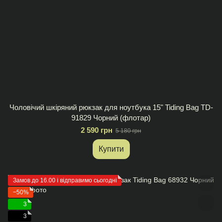
Чоловічий шкіряний рюкзак для ноутбука 15" Tiding Bag TD-
91829 Чорний (флотар)
2 590 грн
5 180 грн
Купити
Замов до 16.00 і відправимо сьогодні
−50%
3
3