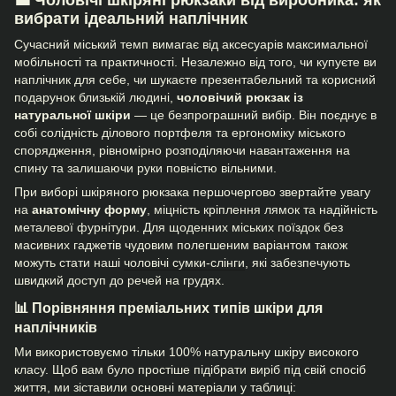
💼 Чоловічі шкіряні рюкзаки від виробника: як
вибрати ідеальний наплічник
Сучасний міський темп вимагає від аксесуарів максимальної
мобільності та практичності. Незалежно від того, чи купуєте ви
наплічник для себе, чи шукаєте презентабельний та корисний
подарунок близькій людині,
чоловічий рюкзак із
натуральної шкіри
— це безпрограшний вибір. Він поєднує в
собі солідність ділового портфеля та ергономіку міського
спорядження, рівномірно розподіляючи навантаження на
спину та залишаючи руки повністю вільними.
При виборі шкіряного рюкзака першочергово звертайте увагу
на
анатомічну форму
, міцність кріплення лямок та надійність
металевої фурнітури. Для щоденних міських поїздок без
масивних гаджетів чудовим полегшеним варіантом також
можуть стати наші
чоловічі сумки-слінги
, які забезпечують
швидкий доступ до речей на грудях.
📊 Порівняння преміальних типів шкіри для
наплічників
Ми використовуємо тільки 100% натуральну шкіру високого
класу. Щоб вам було простіше підібрати виріб під свій спосіб
життя, ми зіставили основні матеріали у таблиці: