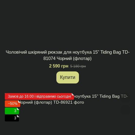
Чоловічий шкіряний рюкзак для ноутбука 15" Tiding Bag TD-
81074 Чорний (флотар)
2 590 грн
5 180 грн
Купити
Замов до 16.00 і відправимо сьогодні
−50%
3
3