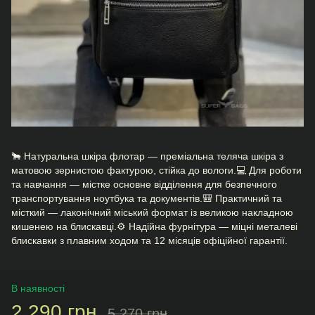
🐂 Натуральна шкіра флотар — преміальна теляча шкіра з
матовою зернистою фактурою, стійка до вологи.💻 Для роботи
та навчання — містке основне відділення для безпечного
транспортування ноутбука та документів.🎒 Практичний та
місткий — лаконічний міський формат із великою накладною
кишенею на блискавці.⚙️ Надійна фурнітура — міцні металеві
блискавки з плавним ходом та 12 місяців офіційної гарантії.
В наявності
2 290 грн
5 270 грн