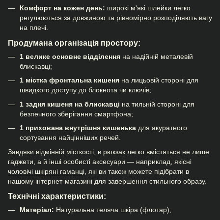
Комфорт на кожен день:
широкі м'які шлейки легко
регулюються за довжиною та рівномірно розподіляють вагу
на плечі.
Продумана організація простору:
1 велике основне відділення
на надійній металевій
блискавці;
1 містка фронтальна кишеня
на лицьовій стороні для
швидкого доступу до блокнота чи ключів;
1 задня кишеня на блискавці
на тильній стороні для
безпечного зберігання смартфона;
1 прихована внутрішня кишенька
для акуратного
сортування найцінніших речей.
Завдяки відмінній місткості, в рюкзак легко вмістяться не лише
гаджети, а й інші особисті аксесуари — наприклад, якісні
чоловічі шкіряні гаманці
, які ви також можете підібрати в
нашому інтернет-магазині для завершення стильного образу.
Технічні характеристики:
Матеріал:
Натуральна теляча шкіра (флотар);