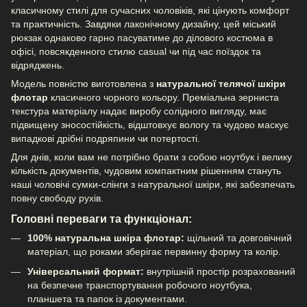
класичному стилі для сучасних чоловіків, які цінують комфорт
та практичність. Завдяки лаконічному дизайну, цей міський
рюкзак однаково гарно пасуватиме до ділового костюма в
офісі, повсякденного стилю casual чи під час поїздок та
відряджень.
Модель повністю виготовлена з
натуральної телячої шкіри
флотар
класичного чорного кольору. Преміальна зерниста
текстура матеріалу надає виробу солідного вигляду, має
підвищену зносостійкість, відштовхує вологу та чудово маскує
випадкові дрібні подряпини чи потертості.
Для днів, коли вам не потрібно брати з собою ноутбук і велику
кількість документів, чудовим компактним рішенням стануть
наші
чоловічі сумки-слінги
з натуральної шкіри, які забезпечать
повну свободу рухів.
Головні переваги та функціонал:
100% натуральна шкіра флотар:
щільний та довговічний
матеріал, що роками зберігає первинну форму та колір.
Універсальний формат:
внутрішній простір розрахований
на безпечне транспортування робочого ноутбука,
планшета та папок із документами.