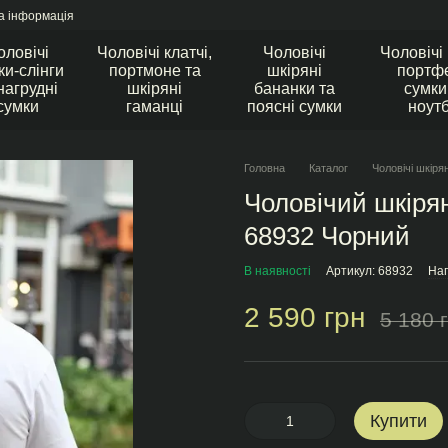
а інформація
оловічі
Чоловічі клатчі,
Чоловічі
Чоловічі
ки-слінги
портмоне та
шкіряні
портфе
нагрудні
шкіряні
бананки та
сумки
сумки
гаманці
поясні сумки
ноут
Головна
Каталог
Чоловічі шкіря
Чоловічий шкірян
68932 Чорний
В наявності
Артикул: 68932
Нап
2 590 грн
5 180 
Купити