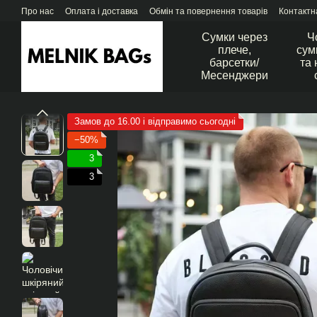
Перейти до основного контенту
Про нас
Оплата і доставка
Обмін та повернення товарів
Контактн
Сумки через
Ч
плече,
сум
барсетки/
та 
Месенджери
Замов до 16.00 і відправимо сьогодні
−50%
3
3