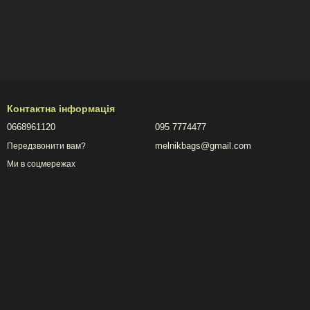
Контактна інформація
0668961120
095 7774477
melnikbags@gmail.com
Передзвонити вам?
Ми в соцмережах