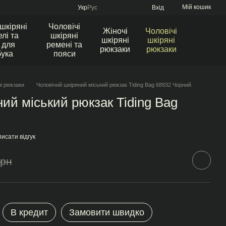
Мій кошик
Укр
Рус
Вхід
 шкіряні
Чоловічі
Жіночі
Чоловічі
лі та
шкіряні
шкіряні
шкіряні
 для
ремені та
рюкзаки
рюкзаки
бука
пояси
ні рюкзаки
Чоловічий шкіряний міський рюкзак Tiding Bag 68932 Чорний
ий міський рюкзак Tiding Bag
исати відгук
грн
В кредит
Замовити швидко