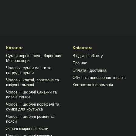
Каталог
Клієнтам
Сумки через плече, барсетки/
Вхід до кабінету
Месенджери
Про нас
Чоловічі сумки-слінги та
Оплата і доставка
нагрудні сумки
Обмін та повернення товарів
Чоловічі клатчі, портмоне та
шкіряні гаманці
Контактна інформація
Чоловічі шкіряні бананки та
поясні сумки
Чоловічі шкіряні портфелі та
сумки для ноутбука
Чоловічі шкіряні ремені та
пояси
Жіночі шкіряні рюкзаки
Чоловічі шкіряні рюкзаки