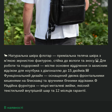
🐂 Натуральна шкіра флотар — преміальна теляча шкіра з
м'якою зернистою фактурою, стійка до вологи та зносу.💻 Для
роботи та подорожей — містке основне відділення із захисним
відсіком для ноутбука з діагоналлю до 15 дюймів.🎒
Функціональний дизайн — оснащений двома фронтальними
кишенями на блискавці та зручними бічними відсіками.⚙️
Надійна фурнітура — міцні металеві змійки, якісний
текстильний внутрішній шар та 12 місяців гарантії.
В наявності