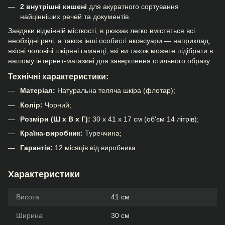
2 внутрішні кишені
для акуратного сортування
найцінніших речей та документів.
Завдяки відмінній місткості, в рюкзак легко вмістяться всі
необхідні речі, а також інші особисті аксесуари — наприклад,
якісні
чоловічі шкіряні гаманці
, які ви також можете підібрати в
нашому інтернет-магазині для завершення стильного образу.
Технічні характеристики:
Матеріал:
Натуральна теляча шкіра (флотар);
Колір:
Чорний;
Розміри (Ш х В х Г):
30 х 41 х 17 см (об'єм 14 літрів);
Країна-виробник:
Туреччина;
Гарантія:
12 місяців від виробника.
Характеристики
Висота
41 см
Ширина
30 см