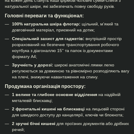
на кожен день стануть наші фірмові
чоловічі сумки-слінги
з
натуральної шкіри, які забезпечать повну свободу рухів.
Головні переваги та функціонал:
100% натуральна шкіра флотар:
щільний, м'який та
довговічний матеріал, приємний на дотик;
Спеціальний захист для гаджетів:
внутрішній простір
розрахований на безпечне транспортування робочого
ноутбука з діагоналлю 15'' та папок із документами
формату А4;
Зручність у дорозі:
широкі анатомічні лямки легко
регулюються за довжиною та рівномірно розподіляють вагу
на плечі, знижуючи навантаження на спину.
Продумана організація простору:
1 велике та глибоке основне відділення
на надійній
металевій блискавці;
2 фронтальні кишені на блискавці
на лицьовій стороні
для швидкого доступу до канцелярії, ключів чи блокнота;
2 зручні бічні кишені
для проїзних документів або дрібних
речей;