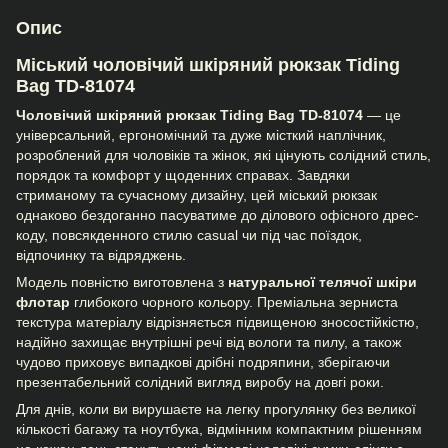
Опис
Міський чоловічий шкіряний рюкзак Tiding
Bag TD-81074
Чоловічий шкіряний рюкзак Tiding Bag TD-81074
— це
універсальний, ергономічний та дуже місткий наплічник,
розроблений для чоловіків та жінок, які цінують солідний стиль,
порядок та комфорт у щоденних справах. Завдяки
стриманому та сучасному дизайну, цей міський рюкзак
однаково бездоганно пасуватиме до ділового офісного дрес-
коду, повсякденного стилю casual чи під час поїздок,
відпочинку та відряджень.
Модель повністю виготовлена з
натуральної телячої шкіри
флотар
глибокого чорного кольору. Преміальна зерниста
текстура матеріалу відрізняється підвищеною зносостійкістю,
надійно захищає внутрішні речі від вологи та пилу, а також
чудово приховує випадкові дрібні подряпини, зберігаючи
презентабельний солідний вигляд виробу на довгі роки.
Для днів, коли ви вирушаєте на легку прогулянку без великої
кількості багажу та ноутбука, відмінним компактним рішенням