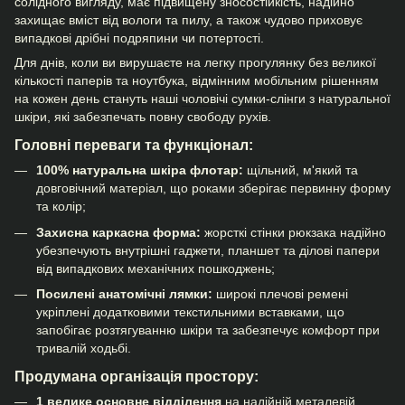
солідного вигляду, має підвищену зносостійкість, надійно
захищає вміст від вологи та пилу, а також чудово приховує
випадкові дрібні подряпини чи потертості.
Для днів, коли ви вирушаєте на легку прогулянку без великої
кількості паперів та ноутбука, відмінним мобільним рішенням
на кожен день стануть наші
чоловічі сумки-слінги
з натуральної
шкіри, які забезпечать повну свободу рухів.
Головні переваги та функціонал:
100% натуральна шкіра флотар:
щільний, м'який та
довговічний матеріал, що роками зберігає первинну форму
та колір;
Захисна каркасна форма:
жорсткі стінки рюкзака надійно
убезпечують внутрішні гаджети, планшет та ділові папери
від випадкових механічних пошкоджень;
Посилені анатомічні лямки:
широкі плечові ремені
укріплені додатковими текстильними вставками, що
запобігає розтягуванню шкіри та забезпечує комфорт при
тривалій ходьбі.
Продумана організація простору:
1 велике основне відділення
на надійній металевій