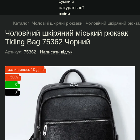
Каталог
Чоловічі шкіряні рюкзаки
Чоловічий шкіряний рюкза
Чоловічий шкіряний міський рюкзак
Tiding Bag 75362 Чорний
Артикул:
75362
Написати відгук
залишилось 10 днів
−50%
3
3