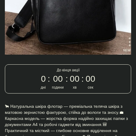
До кінця акції
0
00
00
00
дні
години
хв
сек
🐂 Натуральна шкіра флотар — преміальна теляча шкіра з
матовою зернистою фактурою, стійка до вологи та зносу.💼
Каркасна модель — жорстка форма надійно захищає папки з
документами А4 та робочі гаджети від зминання.🎒
Практичний та місткий — глибоке основне відділення на