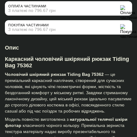
ОПЛАТА ЧАСТИНАМИ
3 платежі по 796.67 грн
ПОКУПКА ЧАСТИНАМИ
3 платежі по 796.67 грн
Опис
Каркасний чоловічий шкіряний рюкзак Tiding
Bag 75362
Чоловічий шкіряний рюкзак Tiding Bag 75362
— це
преміальний каркасний наплічник, створений для сучасних
чоловіків, які цінують чіткі геометричні форми, місткість та
бездоганний комфорт у міському ритмі. Завдяки стриманому
лаконічному дизайну, цей міський рюкзак ідеально пасуватиме
до строгого ділового костюма в офісі, повсякденного стилю
casual або під час поїздок та робочих відряджень.
Модель повністю виготовлена з
натуральної телячої шкіри
флотар
класичного чорного кольору. Преміальна зерниста
текстура матеріалу надає виробу презентабельного та