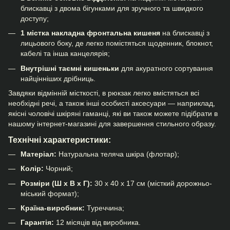
блискавці з двома бігунками для зручного та швидкого
доступу;
1 містка накладна фронтальна кишеня
на блискавці з
лицьового боку, де легко помістяться щоденник, блокнот,
кабелі та інша канцелярія;
Внутрішні таємні кишеньки
для акуратного сортування
найцінніших дрібниць.
Завдяки відмінній місткості, в рюкзак легко вмістяться всі
необхідні речі, а також інші особисті аксесуари — наприклад,
якісні
чоловічі шкіряні гаманці
, які ви також можете підібрати в
нашому інтернет-магазині для завершення стильного образу.
Технічні характеристики:
Матеріал:
Натуральна теляча шкіра (флотар);
Колір:
Чорний;
Розміри (Ш х В х Г):
30 х 40 х 17 см (місткий дорожньо-
міський формат);
Країна-виробник:
Туреччина;
Гарантія:
12 місяців від виробника.