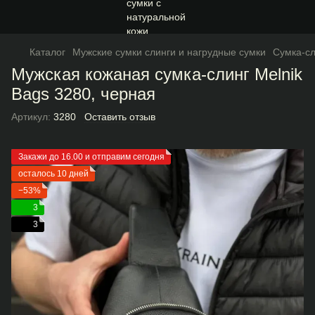
Каталог
Мужские сумки слинги и нагрудные сумки
Сумка-сл
Мужская кожаная сумка-слинг Melnik
Bags 3280, черная
Артикул:
3280
Оставить отзыв
Закажи до 16.00 и отправим сегодня
осталось 10 дней
−53%
3
3