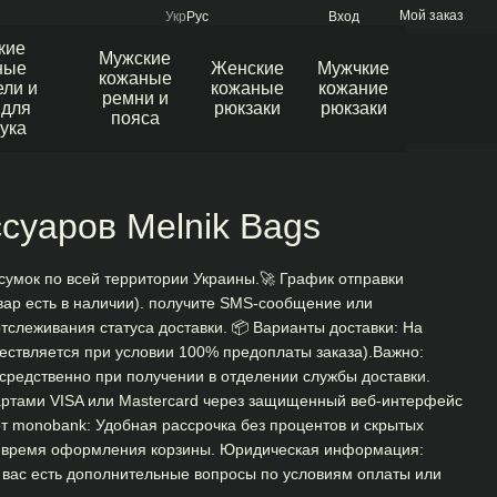
Мой заказ
Укр
Рус
Вход
кие
Мужские
ные
Женские
Мужчкие
кожаные
ли и
кожаные
кожание
ремни и
 для
рюкзаки
рюкзаки
пояса
ука
ссуаров Melnik Bags
сумок по всей территории Украины.🚀 График отправки
овар есть в наличии). получите SMS-сообщение или
слеживания статуса доставки. 📦 Варианты доставки: На
ествляется при условии 100% предоплаты заказа).Важно:
средственно при получении в отделении службы доставки.
артами VISA или Mastercard через защищенный веб-интерфейс
от monobank: Удобная рассрочка без процентов и скрытых
во время оформления корзины. Юридическая информация:
 вас есть дополнительные вопросы по условиям оплаты или