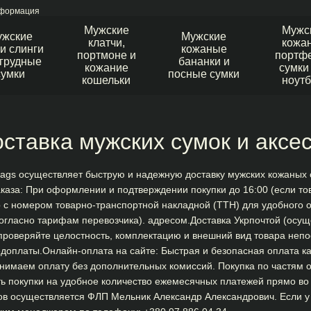
нформация
Мужские
Мужс
ужские
Мужские
клатчи,
кожа
и слинги
кожаные
портмоне и
портфе
агрудные
бананки и
кожание
сумки
сумки
посные сумки
кошельки
ноутб
ставка мужских сумок и аксе
Bags осуществляет быструю и надежную доставку мужских кожаных 
заказа: При оформлении и подтверждении покупки до 16:00 (если т
с номером товарно-транспортной накладной (ТТН) для удобного от
огласно тарифам перевозчика). адресом.Доставка Укрпочтой (осущ
проверяйте целостность, комплектацию и внешний вид товара непо
доплаты.Онлайн-оплата на сайте: Быстрая и безопасная оплата к
инимаем оплату без дополнительных комиссий. Покупка по частям 
ть покупки на удобное количество ежемесячных платежей прямо 
ов осуществляется ФЛП Мельник Александр Александрович. Если у