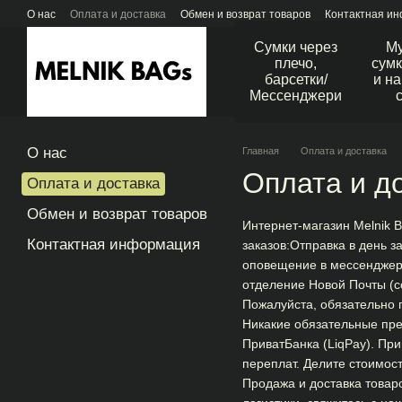
Перейти к основному контенту
О нас
Оплата и доставка
Обмен и возврат товаров
Контактная и
Сумки через
М
плечо,
сумк
барсетки/
и н
Мессенджери
О нас
Главная
Оплата и доставка
Оплата и до
Оплата и доставка
Обмен и возврат товаров
Интернет-магазин Melnik 
Контактная информация
заказов:Отправка в день 
оповещение в мессенджер 
отделение Новой Почты (с
Пожалуйста, обязательно 
Никакие обязательные пре
ПриватБанка (LiqPay). Пр
переплат. Делите стоимос
Продажа и доставка товар