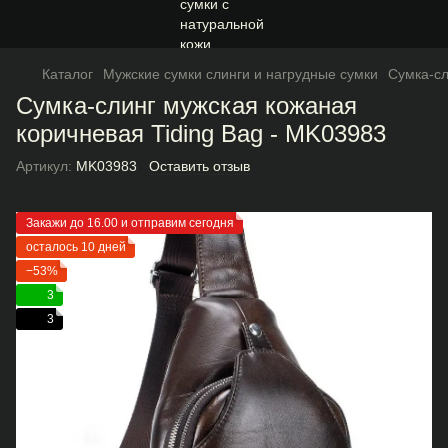
Каталог
Мужские сумки слинги и нагрудные сумки
Сумка-сл
Сумка-слинг мужская кожаная
коричневая Tiding Bag - MK03983
Артикул:
MK03983
Оставить отзыв
Закажи до 16.00 и отправим сегодня
осталось 10 дней
−53%
3
3