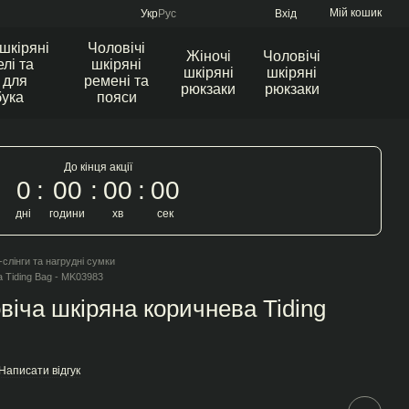
Мій кошик
Укр
Рус
Вхід
 шкіряні
Чоловічі
Жіночі
Чоловічі
лі та
шкіряні
шкіряні
шкіряні
 для
ремені та
рюкзаки
рюкзаки
бука
пояси
До кінця акції
0
00
00
00
дні
години
хв
сек
-слінги та нагрудні сумки
а Tiding Bag - MK03983
віча шкіряна коричнева Tiding
Написати відгук