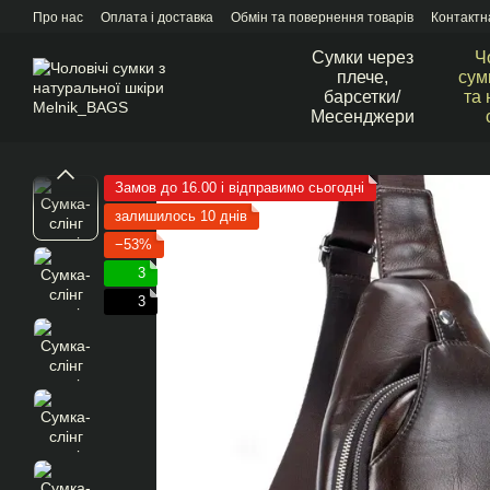
Перейти до основного контенту
Про нас
Оплата і доставка
Обмін та повернення товарів
Контактн
Сумки через
Ч
плече,
сум
барсетки/
та 
Месенджери
Замов до 16.00 і відправимо сьогодні
залишилось 10 днів
−53%
3
3