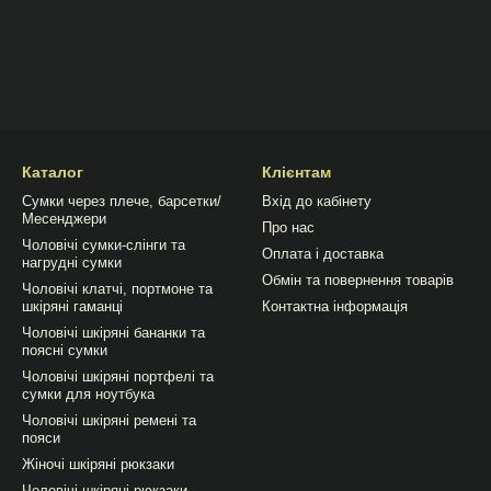
Каталог
Клієнтам
Сумки через плече, барсетки/
Вхід до кабінету
Месенджери
Про нас
Чоловічі сумки-слінги та
Оплата і доставка
нагрудні сумки
Обмін та повернення товарів
Чоловічі клатчі, портмоне та
шкіряні гаманці
Контактна інформація
Чоловічі шкіряні бананки та
поясні сумки
Чоловічі шкіряні портфелі та
сумки для ноутбука
Чоловічі шкіряні ремені та
пояси
Жіночі шкіряні рюкзаки
Чоловічі шкіряні рюкзаки