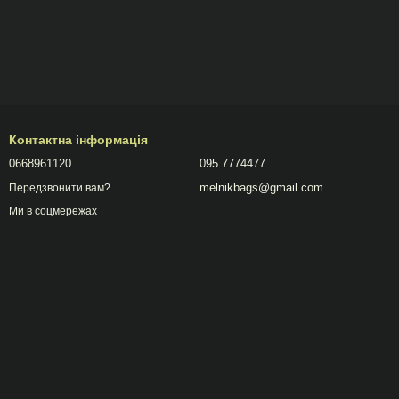
Контактна інформація
0668961120
095 7774477
melnikbags@gmail.com
Передзвонити вам?
Ми в соцмережах