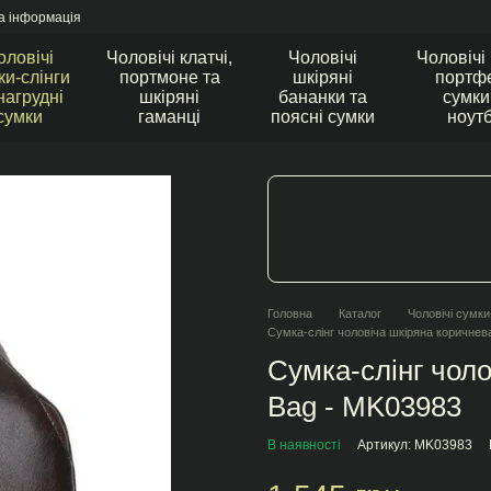
а інформація
оловічі
Чоловічі клатчі,
Чоловічі
Чоловічі
ки-слінги
портмоне та
шкіряні
портфе
нагрудні
шкіряні
бананки та
сумки
сумки
гаманці
поясні сумки
ноут
Головна
Каталог
Чоловічі сумки
Сумка-слінг чоловіча шкіряна коричнев
Сумка-слінг чоло
Bag - MK03983
В наявності
Артикул: MK03983