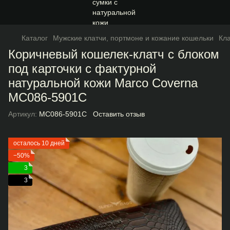
Каталог
Мужские клатчи, портмоне и кожание кошельки
Кл
Коричневый кошелек-клатч с блоком
под карточки с фактурной
натуральной кожи Marco Coverna
MC086-5901С
Артикул:
MC086-5901С
Оставить отзыв
осталось 10 дней
−50%
3
3