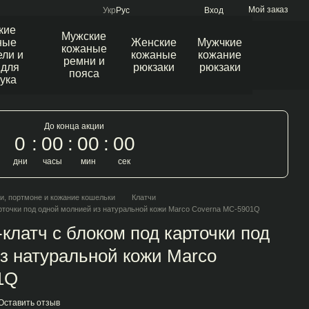
Мой заказ
Укр
Рус
Вход
кие
Мужские
ные
Женские
Мужчкие
кожаные
ли и
кожаные
кожание
ремни и
 для
рюкзаки
рюкзаки
пояса
ука
До конца акции
0
00
00
00
дни
часы
мин
сек
и, портмоне и кожание кошельки
Клатчи
рточки под одной молнией из натуральной кожи Marco Coverna МС-5901Q
клатч с блоком под карточки под
з натуральной кожи Marco
1Q
Оставить отзыв