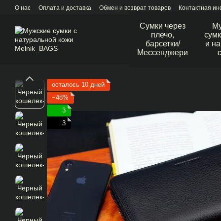
Перейти к основному контенту
О нас
Оплата и доставка
Обмен и возврат товаров
Контактная и
Сумки через
М
плечо,
сумк
барсетки/
и н
Мессенджери
осталось 10 дней
−48%
3
3