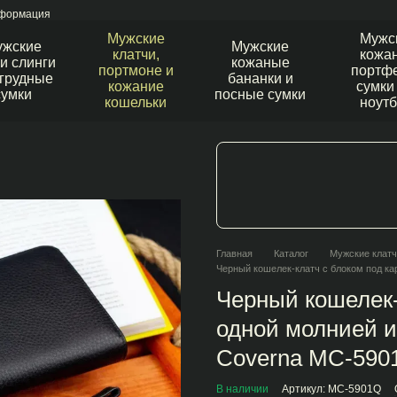
нформация
Мужские
Мужс
ужские
Мужские
клатчи,
кожа
и слинги
кожаные
портмоне и
портфе
агрудные
бананки и
кожание
сумки
сумки
посные сумки
кошельки
ноутб
Главная
Каталог
Мужские клатч
Черный кошелек-клатч с блоком под ка
Черный кошелек-
одной молнией и
Coverna МС-590
В наличии
Артикул: МС-5901Q