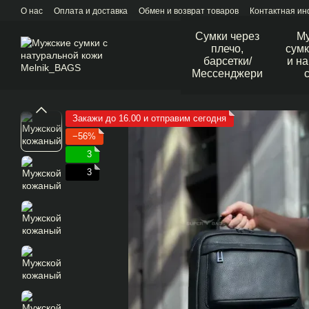
Перейти к основному контенту
О нас
Оплата и доставка
Обмен и возврат товаров
Контактная и
Сумки через
М
плечо,
сумк
барсетки/
и н
Мессенджери
Закажи до 16.00 и отправим сегодня
−56%
3
3