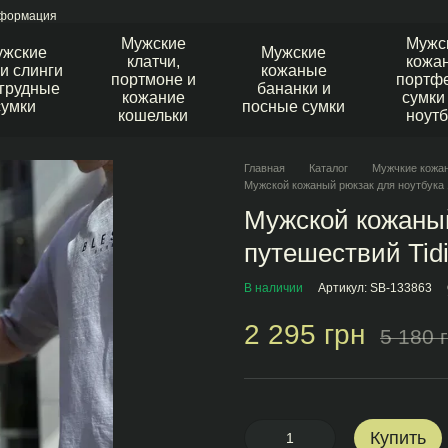
нформация
Мужские
Мужс
ужские
Мужские
клатчи,
кожа
и слинги
кожаные
портмоне и
портфе
агрудные
бананки и
кожание
сумки
сумки
посные сумки
кошельки
ноутб
Главная
Каталог
Мужчкие кожан
Мужской кожаный рюкзак для ноутбука 1
Мужской кожаный
путешествий Tid
В наличии
Артикул: SB-133863
2 295 грн
5 180 
Купить