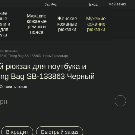
Мой заказ
Укр
Рус
Вход
кие
Мужские
ные
Женские
Мужчкие
кожаные
ли и
кожаные
кожание
ремни и
 для
рюкзаки
рюкзаки
пояса
ука
ие рюкзаки
5.6" Tiding Bag SB-133863 Черный (флотар)
 рюкзак для ноутбука и
ing Bag SB-133863 Черный
Оставить отзыв
грн
В кредит
Быстрый заказ