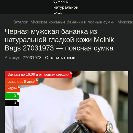
Каталог
Мужские кожаные бананки и посные сумки
Мужская
Черная мужская бананка из
натуральной гладкой кожи Melnik
Bags 27031973 — поясная сумка
Артикул:
27031973
Оставить отзыв
Закажи до 16.00 и отправим сегодня
осталось 8 дней
−52%
3
3