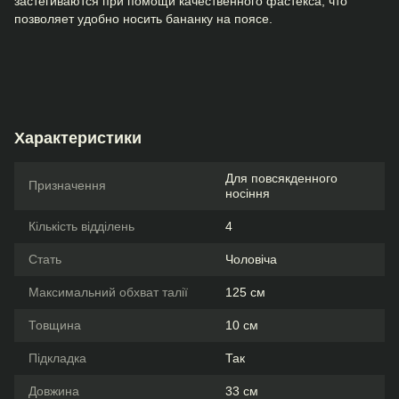
застёгиваются при помощи качественного фастекса, что
позволяет удобно носить бананку на поясе.
Характеристики
Для повсякденного
Призначення
носіння
Кількість відділень
4
Стать
Чоловіча
Максимальний обхват талії
125 см
Товщина
10 см
Підкладка
Так
Довжина
33 см