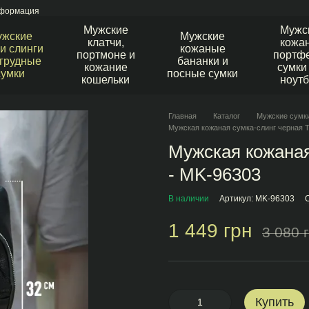
нформация
Мужские
Мужс
ужские
Мужские
клатчи,
кожа
и слинги
кожаные
портмоне и
портфе
агрудные
бананки и
кожание
сумки
сумки
посные сумки
кошельки
ноутб
Главная
Каталог
Мужские сумки
Мужская кожаная сумка-слинг черная 
Мужская кожаная
- MK-96303
В наличии
Артикул: MK-96303
1 449 грн
3 080 
Купить