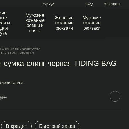
Мой заказ
Укр
Рус
Вход
кие
Мужские
ные
Женские
Мужчкие
кожаные
ли и
кожаные
кожание
ремни и
 для
рюкзаки
рюкзаки
пояса
ука
 слинги и нагрудные сумки
TIDING BAG - MK-96303
 сумка-слинг черная TIDING BAG
Оставить отзыв
грн
В кредит
Быстрый заказ