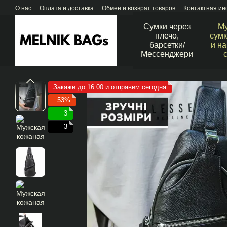
Перейти к основному контенту
О нас
Оплата и доставка
Обмен и возврат товаров
Контактная и
Сумки через
М
плечо,
сумк
барсетки/
и н
Мессенджери
Закажи до 16.00 и отправим сегодня
−53%
3
3