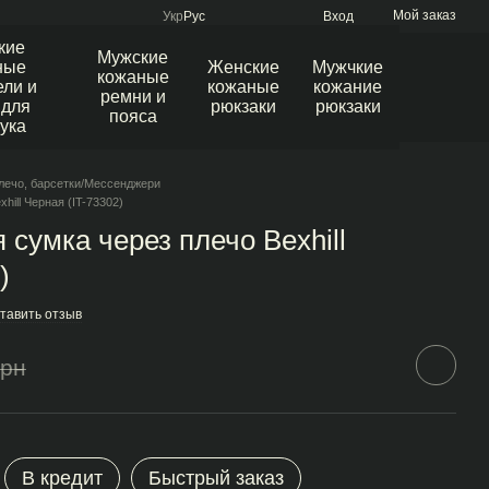
Мой заказ
Укр
Рус
Вход
кие
Мужские
ные
Женские
Мужчкие
кожаные
ли и
кожаные
кожание
ремни и
 для
рюкзаки
рюкзаки
пояса
ука
лечо, барсетки/Мессенджери
hill Черная (IT-73302)
сумка через плечо Bexhill
)
тавить отзыв
грн
В кредит
Быстрый заказ