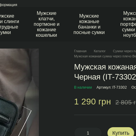
нформация
Мужские
Мужс
ужские
Мужские
клатчи,
кожа
и слинги
кожаные
портмоне и
портфе
агрудные
бананки и
кожание
сумки
сумки
посные сумки
кошельки
ноутб
Главная
Каталог
Сумки через п
Мужская кожаная сумка через плечо Bex
Мужская кожаная 
Черная (IT-73302
В наличии
Артикул: IT-73302
Ос
1 290 грн
2 805 
Купить