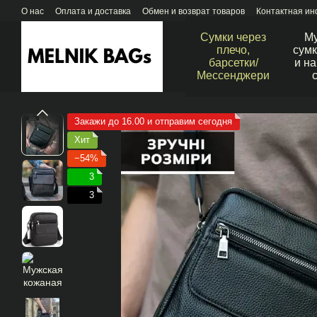
Перейти к основному контенту
О нас
Оплата и доставка
Обмен и возврат товаров
Контактная и
Сумки через
М
плечо,
сумк
барсетки/
и н
Мессенджери
Закажи до 16.00 и отправим сегодня
Хит
−54%
3
3