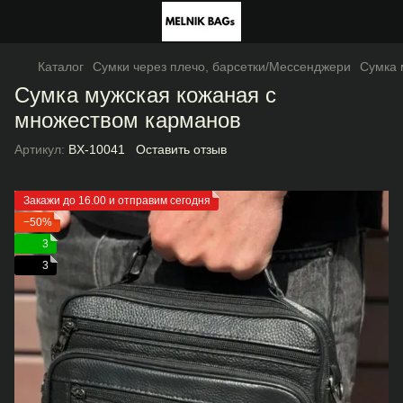
Каталог
Сумки через плечо, барсетки/Мессенджери
Сумка 
Сумка мужская кожаная с
множеством карманов
Артикул:
BX-10041
Оставить отзыв
Закажи до 16.00 и отправим сегодня
−50%
3
3