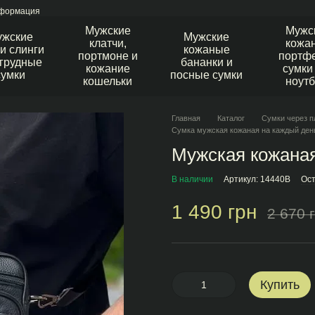
нформация
Мужские
Мужс
ужские
Мужские
клатчи,
кожа
и слинги
кожаные
портмоне и
портфе
агрудные
бананки и
кожание
сумки
сумки
посные сумки
кошельки
ноутб
Главная
Каталог
Сумки через п
Сумка мужская кожаная на каждый ден
Мужская кожаная
В наличии
Артикул: 14440B
Ост
1 490 грн
2 670 
Купить