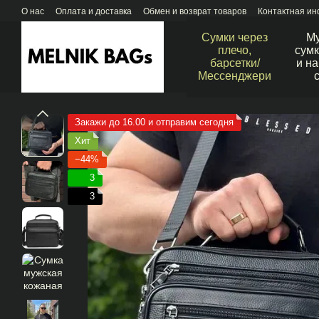
Перейти к основному контенту
О нас
Оплата и доставка
Обмен и возврат товаров
Контактная и
Сумки через
М
плечо,
сумк
барсетки/
и н
Мессенджери
Закажи до 16.00 и отправим сегодня
Хит
−44%
3
3