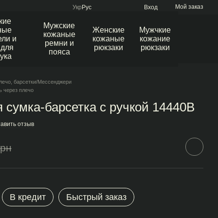
Мой заказ
Укр
Рус
Вход
кие
Мужские
ные
Женские
Мужчкие
кожаные
ли и
кожаные
кожание
ремни и
 для
рюкзаки
рюкзаки
пояса
ука
лечо, барсетки/Мессенджери
ь через плечо
 сумка-барсетка с ручкой 14440B
авить отзыв
грн
В кредит
Быстрый заказ