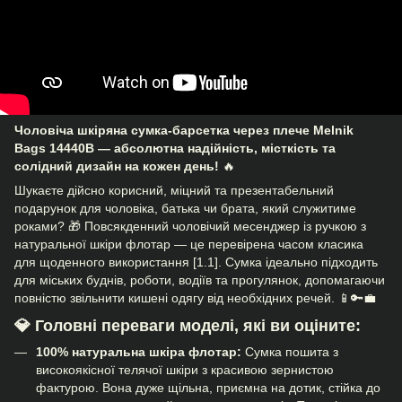
Чоловіча шкіряна сумка-барсетка через плече Melnik
Bags 14440B — абсолютна надійність, місткість та
солідний дизайн на кожен день!
🔥
Шукаєте дійсно корисний, міцний та презентабельний
подарунок для чоловіка, батька чи брата, який служитиме
роками? 🎁 Повсякденний чоловічий месенджер із ручкою з
натуральної шкіри флотар — це перевірена часом класика
для щоденного використання [1.1]. Сумка ідеально підходить
для міських буднів, роботи, водіїв та прогулянок, допомагаючи
повністю звільнити кишені одягу від необхідних речей. 📱🔑💼
💎 Головні переваги моделі, які ви оціните:
100% натуральна шкіра флотар:
Сумка пошита з
високоякісної телячої шкіри з красивою зернистою
фактурою. Вона дуже щільна, приємна на дотик, стійка до