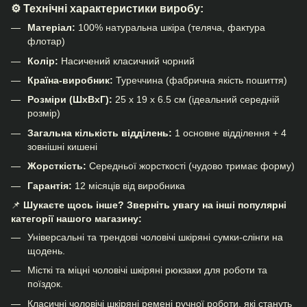
⚙️ Технічні характеристики виробу:
Матеріал:
100% натуральна шкіра (теляча, фактура
флотар)
Колір:
Насичений класичний чорний
Країна-виробник:
Туреччина (фабрична якість пошиття)
Розміри (ШхВхГ):
25 х 19 х 6.5 см (ідеальний середній
розмір)
Загальна кількість відділень:
1 основне відділення + 4
зовнішні кишені
Жорсткість:
Середньої жорсткості (чудово тримає форму)
Гарантія:
12 місяців від виробника
📌
Шукаєте щось інше? Зверніть увагу на інші популярні
категорії нашого магазину:
Універсальні та трендові
чоловічі шкіряні сумки-слінги
на
щодень.
Місткі та міцні
чоловічі шкіряні рюкзаки
для роботи та
поїздок.
Класичні
чоловічі шкіряні ремені
ручної роботи, які стануть