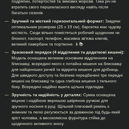
подряпин, потертостей та зимових морозів. Така річ не
втратить свого першокласного вигляду навіть після
багатьох сезонів.
Зручний та місткий горизонтальний формат:
Завдяки
оптимальним розмірам (25 х 19 см), барсетка має чудову
місткість. Сюди вільно помістяться робочий щоденник чи
блокнот, паспорт, телефон, масивна зв'язка ключів,
великий павербанк та портмоне. 📱📚
Зразковий порядок (4 відділення та додаткові кишені):
Модель оснащена великим основним відділенням на
блискавці, всередині якого є потайна кишеня на блискавці
для найцінніших речей та відкрита кишеня для дрібниць.
Для швидкого доступу та безпеки передбачені три передні
кишені на блискавці та одна глибока кишеня з тильного
боку. Всередині надійно вшита щільна підкладка.
Зручність та надійність у деталях:
Сумка оснащена
міцною і надійною верхньою шкіряною ручкою для
зручного носіння в руці. Щільний плечовий ремінь є
знімним та легко регулюється за довжиною під будь-який
зріст чоловіка, а високоякісна фурнітура стійка до
щоденного активного зносу.