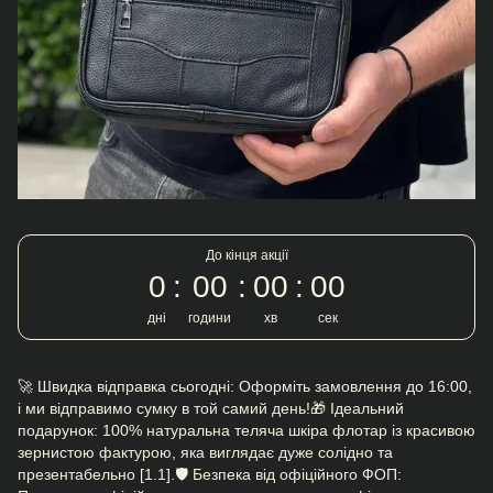
До кінця акції
0
00
00
00
дні
години
хв
сек
🚀 Швидка відправка сьогодні: Оформіть замовлення до 16:00,
і ми відправимо сумку в той самий день!🎁 Ідеальний
подарунок: 100% натуральна теляча шкіра флотар із красивою
зернистою фактурою, яка виглядає дуже солідно та
презентабельно [1.1].🛡️ Безпека від офіційного ФОП: