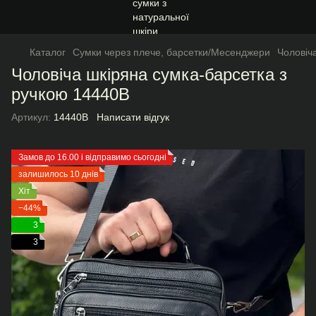
Каталог
Сумки через плече, барсетки/Месенджери
Чоловіч
Чоловіча шкіряна сумка-барсетка з
ручкою 14440B
Артикул:
14440B
Написати відгук
Замов до 16.00 і відправимо сьогодні
залишилось 10 днів
Хіт
−44%
3
3