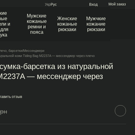
Мой заказ
Укр
Рус
Вход
кие
Мужские
ные
Женские
Мужчкие
кожаные
ли и
кожаные
кожание
ремни и
 для
рюкзаки
рюкзаки
пояса
ука
лечо, барсетки/Мессенджери
уральной кожи Tiding Bag M2237A — мессенджер через плечо
сумка-барсетка из натуральной
 M2237A — мессенджер через
тавить отзыв
грн