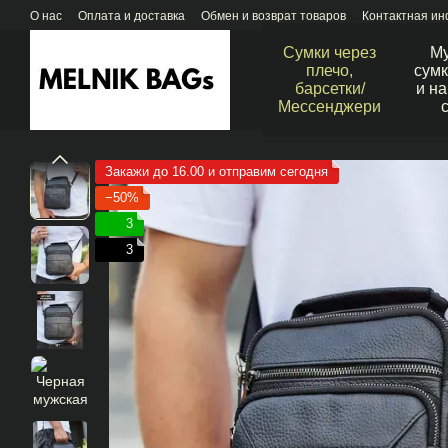
Перейти к основному контенту
О нас
Оплата и доставка
Обмен и возврат товаров
Контактная и
Сумки через
М
плечо,
сумк
барсетки/
и н
Мессенджери
Закажи до 16.00 и отправим сегодня
−50%
3
3