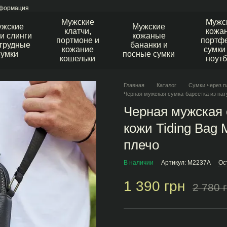
нформация
Мужские
Мужс
ужские
Мужские
клатчи,
кожа
и слинги
кожаные
портмоне и
портфе
агрудные
бананки и
кожание
сумки
сумки
посные сумки
кошельки
ноутб
Главная
Каталог
Сумки через п
Черная мужская сумка-барсетка из нат
Черная мужская 
кожи Tiding Bag
плечо
В наличии
Артикул: M2237A
Ос
1 390 грн
2 780 