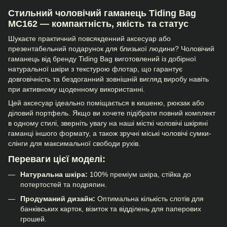
Стильний чоловічий гаманець Tiding Bag
МС162 — компактність, якість та статус
Шукаєте практичний повсякденний аксесуар або
презентабельний подарунок для близької людини? Чоловічий
гаманець від бренду Tiding Bag виготовлений із добірної
натуральної шкіри з текстурою флотар, що гарантує
довговічність та бездоганний зовнішній вигляд виробу навіть
при активному щоденному використанні.
Цей аксесуар ідеально поміщається в кишеню, рюкзак або
діловий портфель. Якщо ви хочете підібрати повний комплект
в одному стилі, зверніть увагу на наші місткі
чоловічі шкіряні
гаманці
іншого формату, а також зручні міські
чоловічі сумки-
слінги
для максимальної свободи рухів.
Переваги цієї моделі:
Натуральна шкіра:
100% преміум шкіра, стійка до
потертостей та подряпин.
Продуманий дизайн:
Оптимальна кількість слотів для
банківських карток, візиток та відділень для паперових
грошей.