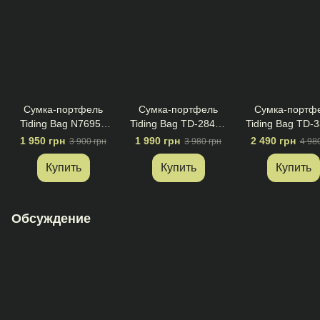
Сумка-портфель
Сумка-портфель
Сумка-портф
Tiding Bag N76955
Tiding Bag TD-28467
Tiding Bag TD-
Черный
Черный
Черный
1 950 грн
1 990 грн
2 490 грн
3 900 грн
3 980 грн
4 98
Купить
Купить
Купить
Обсуждение