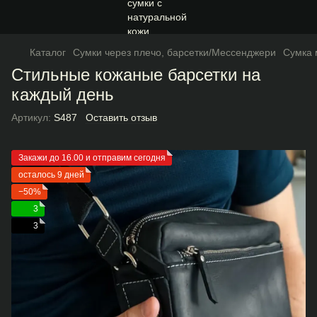
Каталог
Сумки через плечо, барсетки/Мессенджери
Сумка 
Стильные кожаные барсетки на
каждый день
Артикул:
S487
Оставить отзыв
Закажи до 16.00 и отправим сегодня
осталось 9 дней
−50%
3
3