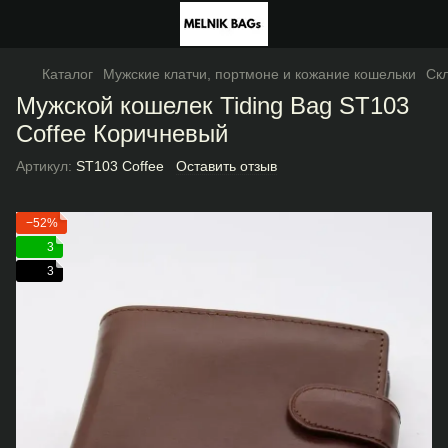
Каталог
Мужские клатчи, портмоне и кожание кошельки
Ск
Мужской кошелек Tiding Bag ST103
Coffee Коричневый
Артикул:
ST103 Coffee
Оставить отзыв
−52%
3
3