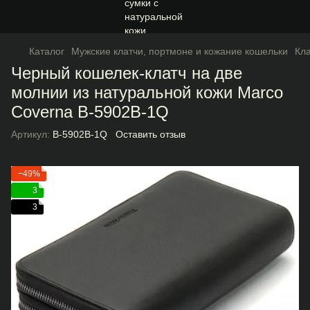
Каталог
Мужские клатчи, портмоне и кожание кошельки
Кл
Черный кошелек-клатч на две
молнии из натуральной кожи Marco
Coverna B-5902B-1Q
Артикул:
B-5902B-1Q
Оставить отзыв
−49%
3
3