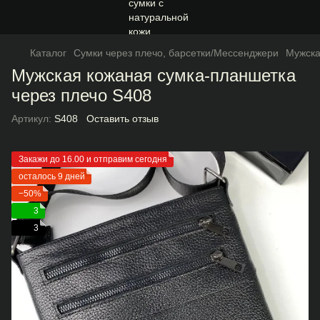
Каталог
Сумки через плечо, барсетки/Мессенджери
Мужска
Мужская кожаная сумка-планшетка
через плечо S408
Артикул:
S408
Оставить отзыв
Закажи до 16.00 и отправим сегодня
осталось 9 дней
−50%
3
3