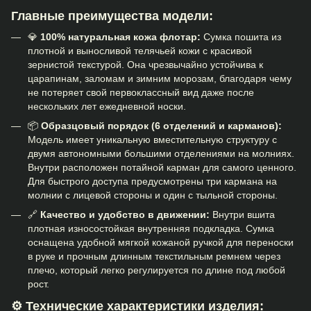
Главные преимущества модели:
💎
100% натуральная кожа флотар:
Сумка пошита из
плотной и выносливой телячьей кожи с красивой
зернистой текстурой. Она чрезвычайно устойчива к
царапинам, заломам и зимним морозам, благодаря чему
не потеряет свой первоклассный вид даже после
нескольких лет ежедневной носки.
📦
Образцовый порядок (6 отделений и карманов):
Модель имеет уникальную вместительную структуру с
двумя автономными большими отделениями на молниях.
Внутри расположен потайной карман для самого ценного.
Для быстрого доступа предусмотрены три кармана на
молнии с лицевой стороны и один с тыльной стороны.
🔗
Качество и удобство в движении:
Внутри вшита
плотная износостойкая внутренняя подкладка. Сумка
оснащена удобной мягкой кожаной ручкой для переноски
в руке и прочным длинным текстильным ремнем через
плечо, который легко регулируется по длине под любой
рост.
⚙️ Технические характеристики изделия: