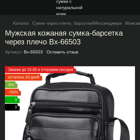
Каталог
Сумки через плечо, барсетки/Мессенджери
Мужска
Мужская кожаная сумка-барсетка
через плечо Bx-66503
Артикул:
Bx-66503
Оставить отзыв
Закажи до 16.00 и отправим сегодня
осталось 10 дней
Хит
−50%
3
3