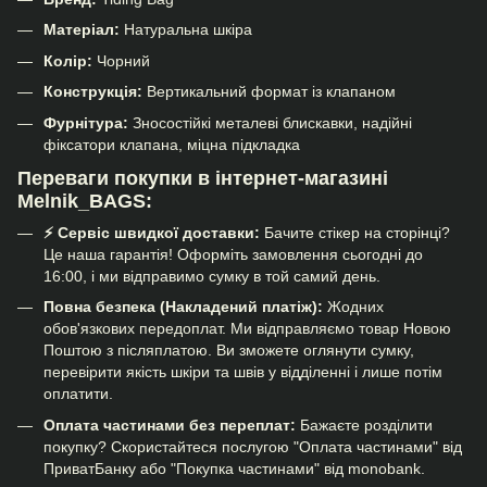
Матеріал:
Натуральна шкіра
Колір:
Чорний
Конструкція:
Вертикальний формат із клапаном
Фурнітура:
Зносостійкі металеві блискавки, надійні
фіксатори клапана, міцна підкладка
Переваги покупки в інтернет-магазині
Melnik_BAGS:
⚡ Сервіс швидкої доставки:
Бачите стікер на сторінці?
Це наша гарантія! Оформіть замовлення сьогодні до
16:00, і ми відправимо сумку в той самий день.
Повна безпека (Накладений платіж):
Жодних
обов'язкових передоплат. Ми відправляємо товар Новою
Поштою з післяплатою. Ви зможете оглянути сумку,
перевірити якість шкіри та швів у відділенні і лише потім
оплатити.
Оплата частинами без переплат:
Бажаєте розділити
покупку? Скористайтеся послугою "Оплата частинами" від
ПриватБанку або "Покупка частинами" від monobank.