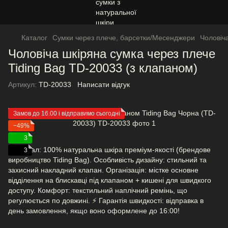
Каталог
Сумки через плече, барсетки/Месенджери
Чоловіч
Чоловіча шкіряна сумка через плече
Tiding Bag TD-20033 (з клапаном)
Артикул:
TD-20033
Написати відгук
Замов до 16.00 і відправимо сьогодні
−49%
3
Матеріал: 100% натуральна шкіра преміум-якості (брендове
3
виробництво Tiding Bag). Особливість дизайну: стильний та
захисний накладний клапан. Організація: містке основне
відділення на блискавці під клапаном + кишені для швидкого
доступу. Комфорт: текстильний наплічний ремінь, що
регулюється по довжині. ⚡ Гарантія швидкості: відправка в
день замовлення, якщо воно оформлене до 16:00!