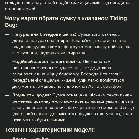
солідного вигляду, але й надійно захищає вміст від негоди та
сторонніх очей.
Чому варто обрати сумку з клапаном Tiding
Bag:
Натуральна брендова шкіра:
Сумка виготовлена з
добірної натуральної шкіри. Вона м'яка, еластична, але
водночас чудово тримає форму та має високу стійкість до
зношування, подряпин чи стирання.
Надійний захист та ергономіка:
Під клапаном
розташоване основне відділення, яке додатково
закривається на міцну блискавку. Всередині та ззовні
передбачені спеціальні кишені, куди легко помістяться
документи, гаманець, ключі, блокнот А5 та смартфон.
Зручність щодня:
Сумка оснащена щільним текстильним
ременем, довжину якого можна легко налаштувати під свій
зріст для носіння на плечі або через плече (cross-body). Це
ідеальний варіант для міських поїздок чи прогулянок, коли
руки мають бути вільними.
Технічні характеристики моделі:
Бренд:
Tiding Bag