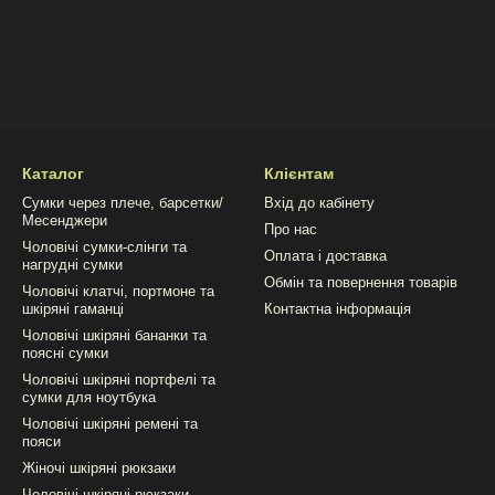
Каталог
Клієнтам
Сумки через плече, барсетки/
Вхід до кабінету
Месенджери
Про нас
Чоловічі сумки-слінги та
Оплата і доставка
нагрудні сумки
Обмін та повернення товарів
Чоловічі клатчі, портмоне та
шкіряні гаманці
Контактна інформація
Чоловічі шкіряні бананки та
поясні сумки
Чоловічі шкіряні портфелі та
сумки для ноутбука
Чоловічі шкіряні ремені та
пояси
Жіночі шкіряні рюкзаки
Чоловічі шкіряні рюкзаки