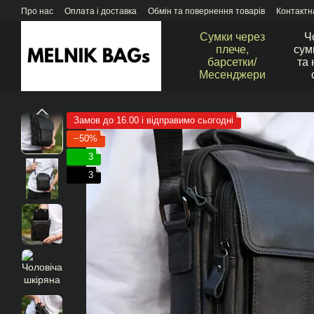
Перейти до основного контенту
Про нас
Оплата і доставка
Обмін та повернення товарів
Контактн
Сумки через
Ч
плече,
сум
барсетки/
та 
Месенджери
Замов до 16.00 і відправимо сьогодні
−50%
3
3