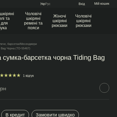
Мій кошик
Укр
Рус
Вхід
 шкіряні
Чоловічі
Жіночі
Чоловічі
лі та
шкіряні
шкіряні
шкіряні
 для
ремені та
рюкзаки
рюкзаки
бука
пояси
лече, барсетки/Месенджери
g Bag Чорна (TD-55467)
 сумка-барсетка чорна Tiding Bag
1 відгук
грн
В кредит
Замовити швидко