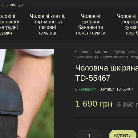
а інформація
оловічі
Чоловічі клатчі,
Чоловічі
Чоловічі
ки-слінги
портмоне та
шкіряні
портфе
нагрудні
шкіряні
бананки та
сумки
сумки
гаманці
поясні сумки
ноут
Головна
Каталог
Сумки через п
Чоловіча шкіряна сумка-барсетка Tidin
Чоловіча шкіряна
TD-55467
В наявності
Артикул: TD-55467
1 690 грн
3 380 
Купити