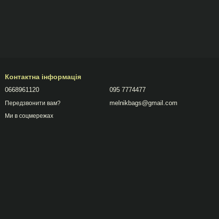
Контактна інформація
0668961120
095 7774477
melnikbags@gmail.com
Передзвонити вам?
Ми в соцмережах