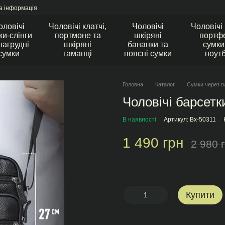
а інформація
оловічі
Чоловічі клатчі,
Чоловічі
Чоловічі
ки-слінги
портмоне та
шкіряні
портфе
нагрудні
шкіряні
бананки та
сумки
сумки
гаманці
поясні сумки
ноут
Головна
Каталог
Сумки через п
Чоловічі барсетк
В наявності
Артикул: Bx-50311
1 490 грн
2 980 
Купити