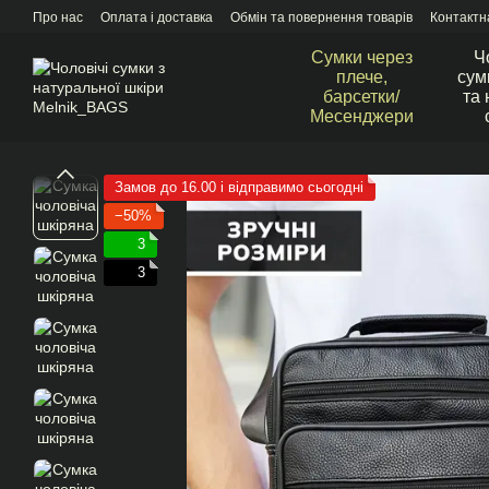
Перейти до основного контенту
Про нас
Оплата і доставка
Обмін та повернення товарів
Контактн
Сумки через
Ч
плече,
сум
барсетки/
та 
Месенджери
Замов до 16.00 і відправимо сьогодні
−50%
3
3