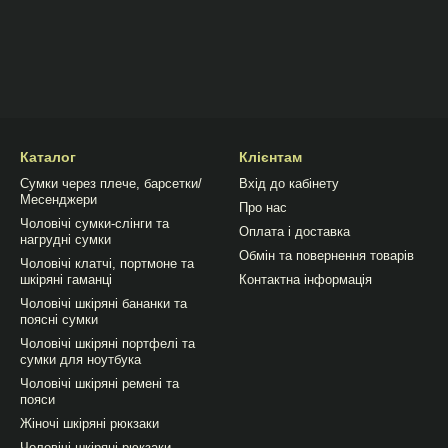
Каталог
Клієнтам
Сумки через плече, барсетки/
Вхід до кабінету
Месенджери
Про нас
Чоловічі сумки-слінги та
Оплата і доставка
нагрудні сумки
Обмін та повернення товарів
Чоловічі клатчі, портмоне та
шкіряні гаманці
Контактна інформація
Чоловічі шкіряні бананки та
поясні сумки
Чоловічі шкіряні портфелі та
сумки для ноутбука
Чоловічі шкіряні ремені та
пояси
Жіночі шкіряні рюкзаки
Чоловічі шкіряні рюкзаки