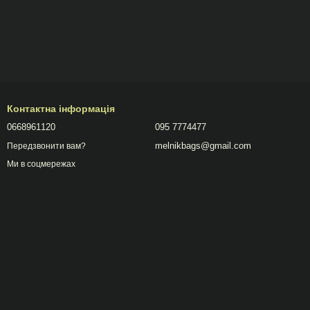
Контактна інформація
0668961120
095 7774477
melnikbags@gmail.com
Передзвонити вам?
Ми в соцмережах