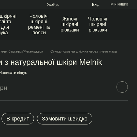
Мій кошик
Укр
Рус
Вхід
 шкіряні
Чоловічі
Жіночі
Чоловічі
лі та
шкіряні
шкіряні
шкіряні
 для
ремені та
рюкзаки
рюкзаки
бука
пояси
лече, барсетки/Месенджери
Сумка чоловіча шкіряна через плече мала
и з натуральної шкіри Melnik
Написати відгук
грн
В кредит
Замовити швидко