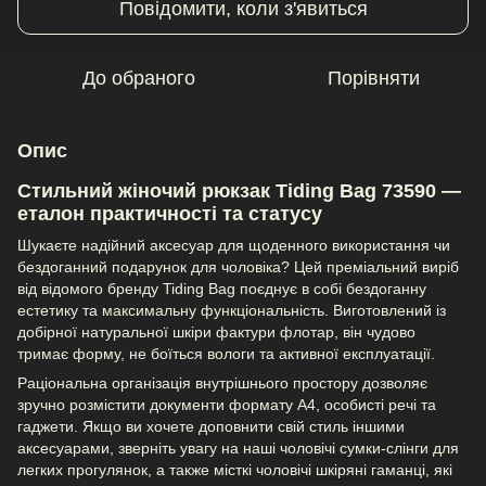
Повідомити, коли з'явиться
До обраного
Порівняти
Опис
Стильний жіночий рюкзак Tiding Bag 73590 —
еталон практичності та статусу
Шукаєте надійний аксесуар для щоденного використання чи
бездоганний подарунок для чоловіка? Цей преміальний виріб
від відомого бренду Tiding Bag поєднує в собі бездоганну
естетику та максимальну функціональність. Виготовлений із
добірної натуральної шкіри фактури флотар, він чудово
тримає форму, не боїться вологи та активної експлуатації.
Раціональна організація внутрішнього простору дозволяє
зручно розмістити документи формату А4, особисті речі та
гаджети. Якщо ви хочете доповнити свій стиль іншими
аксесуарами, зверніть увагу на наші
чоловічі сумки-слінги
для
легких прогулянок, а также місткі
чоловічі шкіряні гаманці
, які