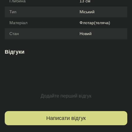
Глибина
13 см
Тип
Міський
Матеріал
Флотар(теляча)
Стан
Новий
Відгуки
Додайте перший відгук
Написати відгук