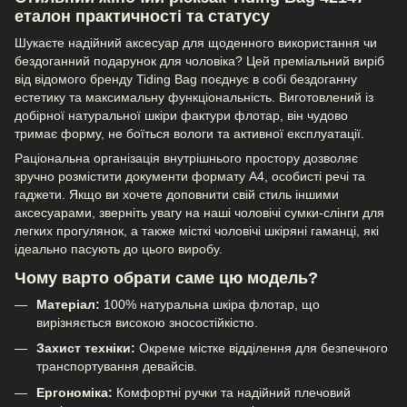
еталон практичності та статусу
Шукаєте надійний аксесуар для щоденного використання чи
бездоганний подарунок для чоловіка? Цей преміальний виріб
від відомого бренду Tiding Bag поєднує в собі бездоганну
естетику та максимальну функціональність. Виготовлений із
добірної натуральної шкіри фактури флотар, він чудово
тримає форму, не боїться вологи та активної експлуатації.
Раціональна організація внутрішнього простору дозволяє
зручно розмістити документи формату А4, особисті речі та
гаджети. Якщо ви хочете доповнити свій стиль іншими
аксесуарами, зверніть увагу на наші
чоловічі сумки-слінги
для
легких прогулянок, а также місткі
чоловічі шкіряні гаманці
, які
ідеально пасують до цього виробу.
Чому варто обрати саме цю модель?
Матеріал:
100% натуральна шкіра флотар, що
вирізняється високою зносостійкістю.
Захист техніки:
Окреме містке відділення для безпечного
транспортування девайсів.
Ергономіка:
Комфортні ручки та надійний плечовий