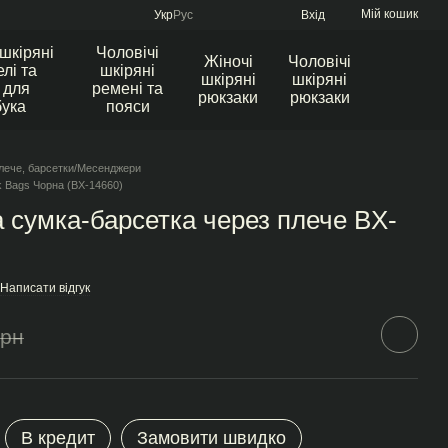
Мій кошик
Укр
Рус
Вхід
 шкіряні
Чоловічі
Жіночі
Чоловічі
лі та
шкіряні
шкіряні
шкіряні
 для
ремені та
рюкзаки
рюкзаки
бука
пояси
лече, барсетки/Месенджери
k Bags Чорна (BX-14660)
а сумка-барсетка через плече BX-
Написати відгук
грн
В кредит
Замовити швидко