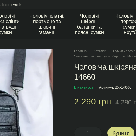
а інформація
оловічі
Чоловічі клатчі,
Чоловічі
Чоловічі
ки-слінги
портмоне та
шкіряні
портфе
нагрудні
шкіряні
бананки та
сумки
сумки
гаманці
поясні сумки
ноут
Головна
Каталог
Сумки через п
Чоловіча шкіряна сумка-барсетка Melni
Чоловіча шкірян
14660
В наявності
Артикул: BX-14660
2 290 грн
4 280 
Купити