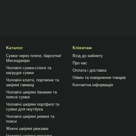
Каталог
Клієнтам
Сумки через плече, барсетки/
Вхід до кабінету
Месенджери
Про нас
Чоловічі сумки-слінги та
Оплата і доставка
нагрудні сумки
Обмін та повернення товарів
Чоловічі клатчі, портмоне та
шкіряні гаманці
Контактна інформація
Чоловічі шкіряні бананки та
поясні сумки
Чоловічі шкіряні портфелі та
сумки для ноутбука
Чоловічі шкіряні ремені та
пояси
Жіночі шкіряні рюкзаки
Чоловічі шкіряні рюкзаки