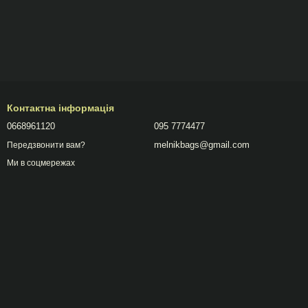
Контактна інформація
0668961120
095 7774477
melnikbags@gmail.com
Передзвонити вам?
Ми в соцмережах