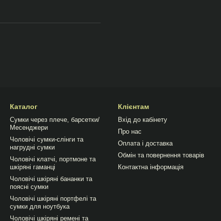
Каталог
Клієнтам
Сумки через плече, барсетки/
Вхід до кабінету
Месенджери
Про нас
Чоловічі сумки-слінги та
Оплата і доставка
нагрудні сумки
Обмін та повернення товарів
Чоловічі клатчі, портмоне та
шкіряні гаманці
Контактна інформація
Чоловічі шкіряні бананки та
поясні сумки
Чоловічі шкіряні портфелі та
сумки для ноутбука
Чоловічі шкіряні ремені та