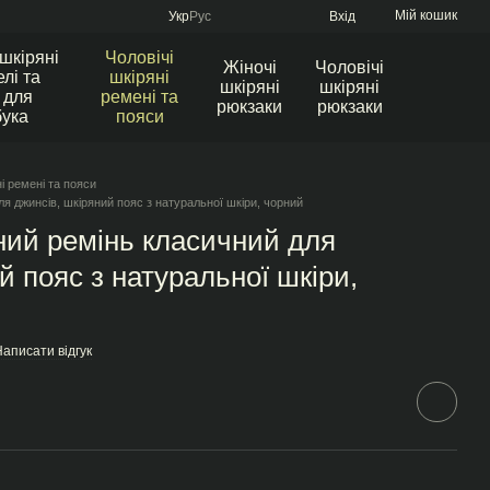
Мій кошик
Укр
Рус
Вхід
 шкіряні
Чоловічі
Жіночі
Чоловічі
лі та
шкіряні
шкіряні
шкіряні
 для
ремені та
рюкзаки
рюкзаки
бука
пояси
ні ремені та пояси
я джинсів, шкіряний пояс з натуральної шкіри, чорний
ний ремінь класичний для
й пояс з натуральної шкіри,
аписати відгук