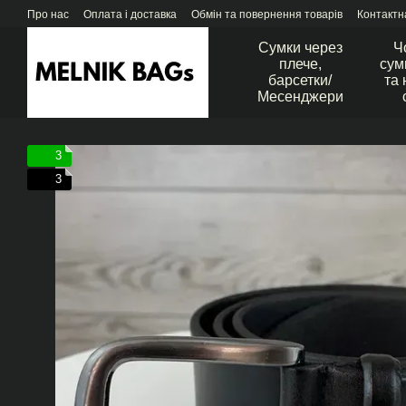
Перейти до основного контенту
Про нас
Оплата і доставка
Обмін та повернення товарів
Контактн
Сумки через
Ч
плече,
сум
барсетки/
та 
Месенджери
3
3