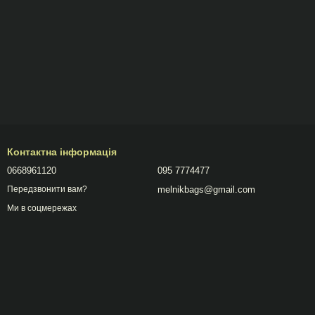
Контактна інформація
0668961120
095 7774477
melnikbags@gmail.com
Передзвонити вам?
Ми в соцмережах