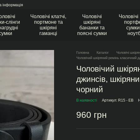
а інформація
оловічі
Чоловічі клатчі,
Чоловічі
Чоловічі
ки-слінги
портмоне та
шкіряні
портфе
нагрудні
шкіряні
бананки та
сумки
сумки
гаманці
поясні сумки
ноут
Головна
Каталог
Чоловічі шкіря
Чоловічий шкіряний ремінь класичний дл
Чоловічий шкіря
джинсів, шкіряни
чорний
В наявності
Артикул: R15 - EB
Н
960 грн