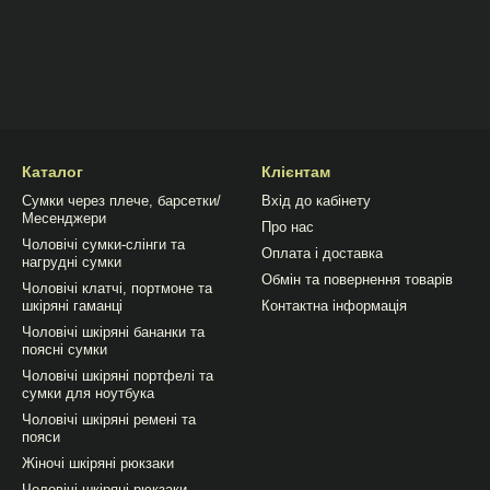
Каталог
Клієнтам
Сумки через плече, барсетки/
Вхід до кабінету
Месенджери
Про нас
Чоловічі сумки-слінги та
Оплата і доставка
нагрудні сумки
Обмін та повернення товарів
Чоловічі клатчі, портмоне та
шкіряні гаманці
Контактна інформація
Чоловічі шкіряні бананки та
поясні сумки
Чоловічі шкіряні портфелі та
сумки для ноутбука
Чоловічі шкіряні ремені та
пояси
Жіночі шкіряні рюкзаки
Чоловічі шкіряні рюкзаки