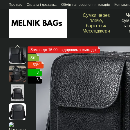
Перейти до основного контенту
Про нас
Оплата і доставка
Обмін та повернення товарів
Контактн
Сумки через
Ч
плече,
сум
барсетки/
та 
Месенджери
Замов до 16.00 і відправимо сьогодні
Хіт
−50%
3
3