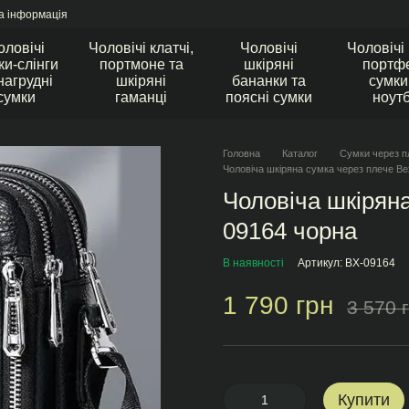
а інформація
оловічі
Чоловічі клатчі,
Чоловічі
Чоловічі
ки-слінги
портмоне та
шкіряні
портфе
нагрудні
шкіряні
бананки та
сумки
сумки
гаманці
поясні сумки
ноут
Головна
Каталог
Сумки через п
Чоловіча шкіряна сумка через плече Bex
Чоловіча шкіряна
09164 чорна
В наявності
Артикул: BX-09164
1 790 грн
3 570 
Купити