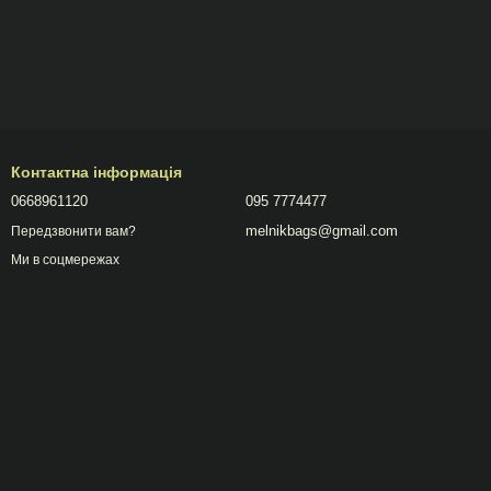
Контактна інформація
0668961120
095 7774477
melnikbags@gmail.com
Передзвонити вам?
Ми в соцмережах