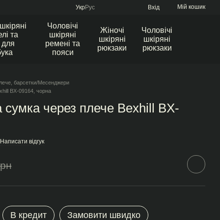
Мій кошик
Укр
Рус
Вхід
 шкіряні
Чоловічі
Жіночі
Чоловічі
лі та
шкіряні
шкіряні
шкіряні
 для
ремені та
рюкзаки
рюкзаки
бука
пояси
лече, барсетки/Месенджери
hill BX-09164, чорна
 сумка через плече Bexhill BX-
Написати відгук
грн
В кредит
Замовити швидко