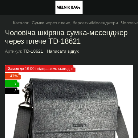
Каталог
Сумки через плече, барсетки/Месенджери
Чоловіч
Чоловіча шкіряна сумка-месенджер
через плече TD-18621
Артикул:
TD-18621
Написати відгук
Замов до 16.00 і відправимо сьогодні
−47%
3
3