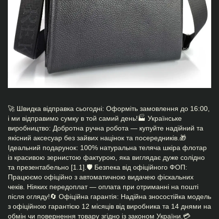
🚀 Швидка відправка сьогодні: Оформіть замовлення до 16:00,
і ми відправимо сумку в той самий день!🏭 Українське
виробництво: Добротна ручна робота — купуйте надійний та
якісний аксесуар без зайвих націнок та посередників.🎁
Ідеальний подарунок: 100% натуральна теляча шкіра флотар
із красивою зернистою фактурою, яка виглядає дуже солідно
та презентабельно [1.1].🛡️ Безпека від офіційного ФОП:
Працюємо офіційно з автоматичною видачею фіскальних
чеків. Ніяких передоплат — оплата при отриманні на пошті
після огляду!🔄 Офіційна гарантія: Надійна зносостійка модель
з офіційною гарантією 12 місяців від виробника та 14 днями на
обмін чи повернення товару згідно із законом України.💳