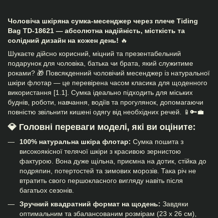
Чоловіча шкіряна сумка-месенджер через плече Tiding
Bag TD-18621 — абсолютна надійність, місткість та
солідний дизайн на кожен день!
🔥
Шукаєте дійсно корисний, міцний та презентабельний
подарунок для чоловіка, батька чи брата, який служитиме
роками? 🎁 Повсякденний чоловічий месенджер із натуральної
шкіри флотар — це перевірена часом класика для щоденного
використання [1.1]. Сумка ідеально підходить для міських
буднів, роботи, навчання, водіїв та прогулянок, допомагаючи
повністю звільнити кишені одягу від необхідних речей. 📱🔑💼
💎 Головні переваги моделі, які ви оціните:
100% натуральна шкіра флотар:
Сумка пошита з
високоякісної телячої шкіри з красивою зернистою
фактурою. Вона дуже щільна, приємна на дотик, стійка до
подряпин, потертостей та зимових морозів. Така річ не
втратить свого першокласного вигляду навіть після
багатьох сезонів.
Зручний квадратний формат на щодень:
Завдяки
оптимальним та збалансованим розмірам (23 х 26 см),