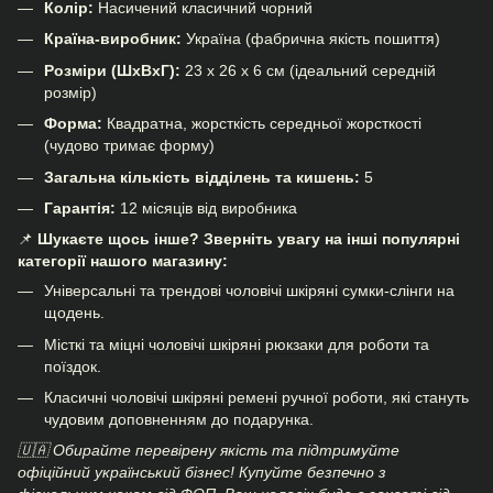
Колір:
Насичений класичний чорний
Країна-виробник:
Україна (фабрична якість пошиття)
Розміри (ШхВхГ):
23 х 26 х 6 см (ідеальний середній
розмір)
Форма:
Квадратна, жорсткість середньої жорсткості
(чудово тримає форму)
Загальна кількість відділень та кишень:
5
Гарантія:
12 місяців від виробника
📌
Шукаєте щось інше? Зверніть увагу на інші популярні
категорії нашого магазину:
Універсальні та трендові
чоловічі шкіряні сумки-слінги
на
щодень.
Місткі та міцні
чоловічі шкіряні рюкзаки
для роботи та
поїздок.
Класичні
чоловічі шкіряні ремені
ручної роботи, які стануть
чудовим доповненням до подарунка.
🇺🇦 Обирайте перевірену якість та підтримуйте
офіційний український бізнес! Купуйте безпечно з