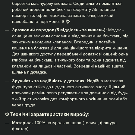
барсетка має чудову місткість. Сюди вільно помістяться
робочий щоденник чи блокнот формату А5, планшет,
паспорт, телефон, масивна зв'язка ключів, великий
павербанк та портмоне. 📱📚
Зразковий порядок (5 відділень та кишень):
Модель
оснащена великим основним відділенням на блискавці під
захисним накидним клапаном. Всередині є потайна
кишеня на блискавці для найціннішого та відкрита кишеня.
Для швидкого доступу передбачені додаткові кишені: одна
глибока на блискавці з тильного боку та одна відкрита під
клапаном на лицьовій частині. Всередині надійно вшита
щільна підкладка.
Зручність та надійність у деталях:
Надійна металева
фурнітура стійка до щоденного активного зносу. Щільний
плечовий ремінь легко регулюється за довжиною під будь-
який зріст чоловіка для комфортного носіння на плечі або
через груди.
⚙️ Технічні характеристики виробу:
Матеріал:
100% натуральна шкіра (теляча, фактура
флотар)