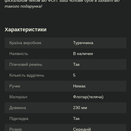
фіскальним чеком від ФОП. Ваш чоловік буде в захваті від
такого подарунка!
Характеристики
Країна виробник
Туреччина
Наявність
В наличии
Плечовий ремінь
Так
Кількість відділень
5
Ручки
Немає
Матеріал
Флотар(теляча)
Довжина
230 мм
Підкладка
Так
Розмір
Середній