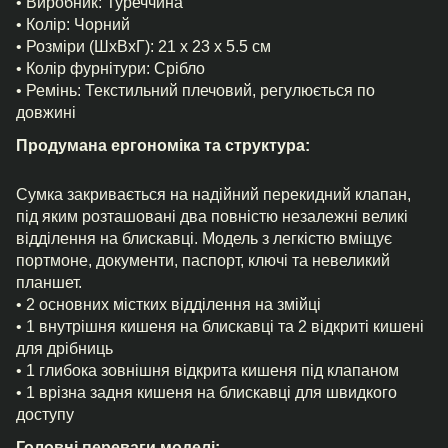
• Виробник: Туреччина
• Колір: Чорний
• Розміри (ШхВхГ): 21 х 23 х 5.5 см
• Колір фурнітури: Срібло
• Ремінь: Текстильний плечовий, регулюється по
довжині
Продумана ергономіка та структура:
Сумка закривається на надійний перекидний клапан,
під яким розташовані два повністю незалежні великі
відділення на блискавці. Модель з легкістю вміщує
портмоне, документи, паспорт, ключі та невеликий
планшет.
• 2 основних містких відділення на змійці
• 1 внутрішня кишеня на блискавці та 2 відкриті кишені
для дрібниць
• 1 глибока зовнішня відкрита кишеня під клапаном
• 1 врізна задня кишеня на блискавці для швидкого
доступу
Головні переваги моделі: