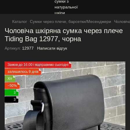
Каталог
Сумки через плече, барсетки/Месенджери
Чоловіч
Чоловіча шкіряна сумка через плече
Tiding Bag 12977, чорна
Артикул:
12977
Написати відгук
Замов до 16.00 і відправимо сьогодні
залишилось 9 днів
Хіт
−50%
3
3