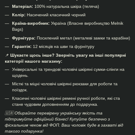
Матеріал:
100% натуральна шкіра (теляча)
Колір:
Насичений класичний чорний
Країна-виробник:
Україна (Власне виробництво Melnik
Bags)
Фурнітура:
Посилений метал (металеві замки та карабіни)
Гарантія:
12 місяців на шви та фурнітуру
📌
Шукаєте щось інше? Зверніть увагу на інші популярні
категорії нашого магазину:
Універсальні та трендові
чоловічі шкіряні сумки-слінги
на
щодень.
Місткі та міцні
чоловічі шкіряні рюкзаки
для роботи та
поїздок.
Класичні
чоловічі шкіряні ремені
ручної роботи, які ста
стане чудовим доповненням до подарунка.
🇺🇦 Обирайте перевірену українську якість та
підтримуйте офіційний бізнес! Купуйте безпечно з
фіскальним чеком від ФОП. Ваш чоловік буде в захваті від
такого подарунка!