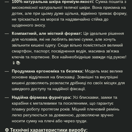
100% натуральна шкіра преміум-якості:
Сумка пошита з
високоякісної натуральної телячої шкіри. Вона приємна на
дотик, але при цьому дуже щільна, відмінно тримає форму,
не тріскається на морозі та надзвичайно стійка до
щоденного зносу.
Компактний, але місткий формат:
Це ідеальне рішення
для чоловіків, які не люблять великі сумки, але хочуть
звільнити кишені одягу. Сюди вільно помістяться великий
смартфон, паспорт, посвідчення водія, масивна зв'язка
ключів та портмоне. Все найнеобхідніше завжди під рукою!
📱📚
Продумана ергономіка та безпека:
Модель має велике
основне відділення на блискавці. Зовнішні та внутрішні
кишені дозволяють розкласти дрібниці по своїх місцях для
швидкого доступу та надійної фіксації.
Надійна фірмова фурнітура:
Усі блискавки, замки та
карабіни є металевими та посиленими, що гарантує
плавну роботу протягом років. Міцний плечовий ремінь
легко регулюється за довжиною, дозволяючи зручно
носити сумку на плечі або через груди.
⚙️ Технічні характеристики виробу: