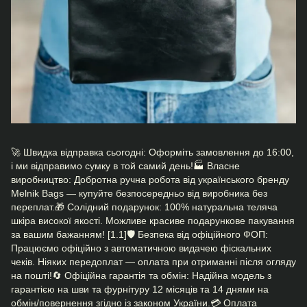
🚀 Швидка відправка сьогодні: Оформіть замовлення до 16:00,
і ми відправимо сумку в той самий день!🏭 Власне
виробництво: Добротна ручна робота від українського бренду
Melnik Bags — купуйте безпосередньо від виробника без
переплат.🎁 Солідний подарунок: 100% натуральна теляча
шкіра високої якості. Можливе красиве подарункове пакування
за вашим бажанням! [1.1]🛡️ Безпека від офіційного ФОП:
Працюємо офіційно з автоматичною видачею фіскальних
чеків. Ніяких передоплат — оплата при отриманні після огляду
на пошті!🔄 Офіційна гарантія та обмін: Надійна модель з
гарантією на шви та фурнітуру 12 місяців та 14 днями на
обмін/повернення згідно із законом України.💳 Оплата