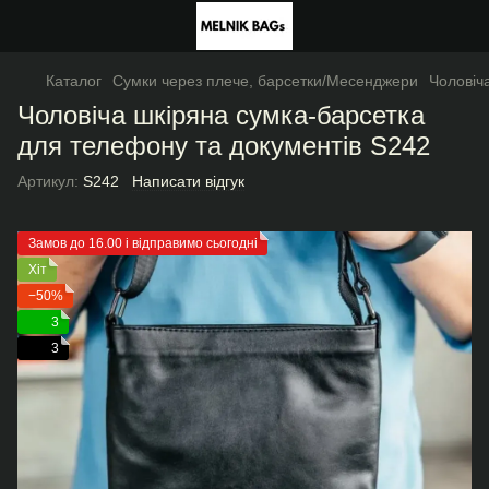
Каталог
Сумки через плече, барсетки/Месенджери
Чоловіч
Чоловіча шкіряна сумка-барсетка
для телефону та документів S242
Артикул:
S242
Написати відгук
Замов до 16.00 і відправимо сьогодні
Хіт
−50%
3
3