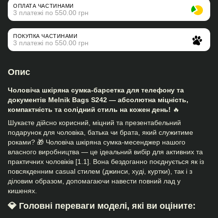
ОПЛАТА ЧАСТИНАМИ
3 платежі по 550.00 грн
ПОКУПКА ЧАСТИНАМИ
3 платежі по 550.00 грн
Опис
Чоловіча шкіряна сумка-барсетка для телефону та
документів Melnik Bags S242 — абсолютна міцність,
компактність та солідний стиль на кожен день!
🔥
Шукаєте дійсно корисний, міцний та презентабельний
подарунок для чоловіка, батька чи брата, який служитиме
роками? 🎁 Чоловіча шкіряна сумка-месенджер нашого
власного виробництва — це ідеальний вибір для активних та
практичних чоловіків [1.1]. Вона бездоганно поєднується як із
повсякденним casual стилем (джинси, худі, куртки), так і з
діловим образом, допомагаючи навести повний лад у
кишенях.
💎 Головні переваги моделі, які ви оціните: