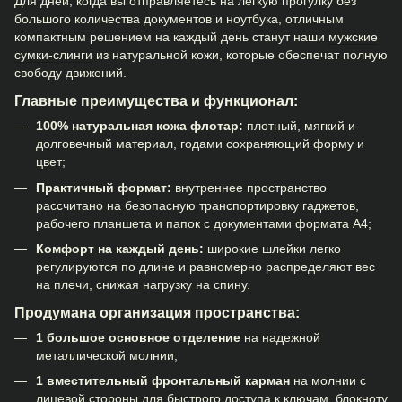
Для дней, когда вы отправляетесь на легкую прогулку без
большого количества документов и ноутбука, отличным
компактным решением на каждый день станут наши
мужские
сумки-слинги
из натуральной кожи, которые обеспечат полную
свободу движений.
Главные преимущества и функционал:
100% натуральная кожа флотар:
плотный, мягкий и
долговечный материал, годами сохраняющий форму и
цвет;
Практичный формат:
внутреннее пространство
рассчитано на безопасную транспортировку гаджетов,
рабочего планшета и папок с документами формата А4;
Комфорт на каждый день:
широкие шлейки легко
регулируются по длине и равномерно распределяют вес
на плечи, снижая нагрузку на спину.
Продумана организация пространства:
1 большое основное отделение
на надежной
металлической молнии;
1 вместительный фронтальный карман
на молнии с
лицевой стороны для быстрого доступа к ключам, блокноту