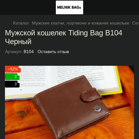
Каталог
Мужские клатчи, портмоне и кожание кошельки
Ск
Мужской кошелек Tiding Bag В104
Черный
Артикул:
В104
Оставить отзыв
−52%
3
3